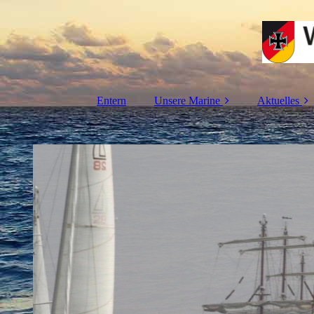
Entern
Unsere Marine
Aktuelles
Einmaleins der
Vorhabe
Marine
Über 
Zeitstrahl
Termine/Ver
ge
Newsletter
Newsletter
Shant
Jetzt Mitgli