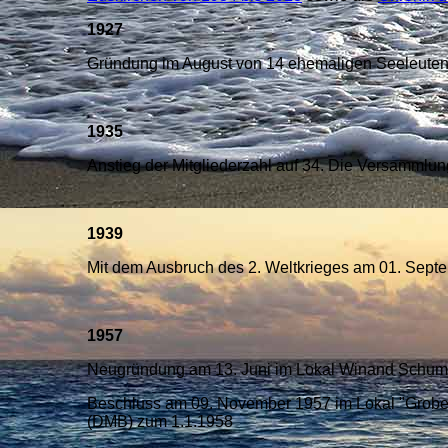
1927
Gründung im August von 14 ehemaligen Seeleuten d
1935
Anstieg der Mitgliederzahl auf 34. Die Versammlung
1939
Mit dem Ausbruch des 2. Weltkrieges am 01. Septe
1957
Neugründung am 13. Juni im Lokal Winand Schuma
Beschluss am 09. November 1957 im Lokal "Grobe
(DMB) zum 1.1.1958