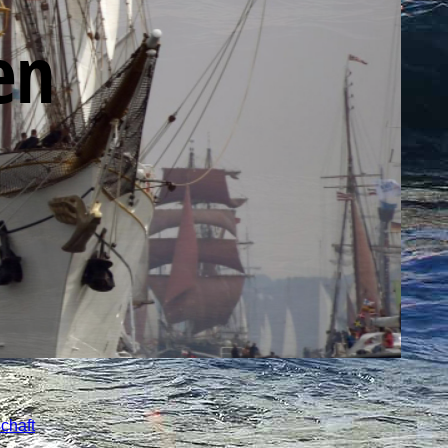
Boesch-Weg
en
Route VIII
Hemingway-Trail
Route IX
Hürtgenwald 1944
Route X Operation
Queen
chaft