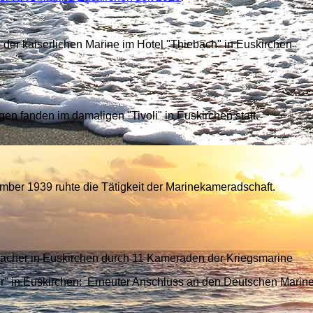
er kaiserlichen Marine im Hotel "Thiebach" in Euskirchen
en fanden im damaligen "Tivoli" in Euskirchen statt.
mber 1939 ruhte die Tätigkeit der Marinekameradschaft.
cher in Euskirchen durch 11 Kameraden der Kriegsmarine
r" in Euskirchen: Erneuter Anschluss an den Deutschen Marin