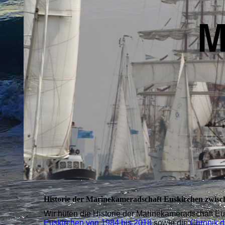
Historie s
M
Chroni
Historie der Marinekameradschaft Euskirchen zwisc
Wir hüten die Historie der
Marinekameradschaft Eu
Euskirchen von 1984 bis 2018
sowie die
Chronik 