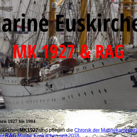
eit 1927
arine Euskirch
Hürtgenwald
ken
MK 1927 & RAG
hen 1927 bis 1984
skirchen
MK1927
und pflegen die
Chronik der Marinekamerads
der
RAG
Marine Euskirchen seit 2018
.