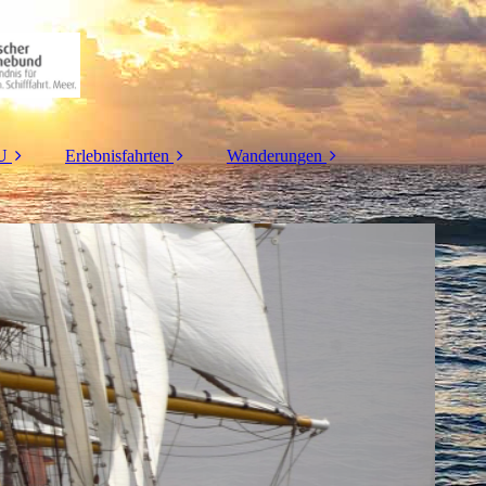
EU
Erlebnisfahrten
Wanderungen
sive
Ditzum
Route I Schmidt
Kieler Woche
Route II Ochsenkopf
Marine-Ehrenmal
Route III Buhlert
LABOE
t
Route IV
Roms Reiter
Allerseelenschlacht
Techn. Museum U-
Route V Time for
995
Healing
U-Boot-Ehrenmal
Route VI Bergstein
Route VII Paul-