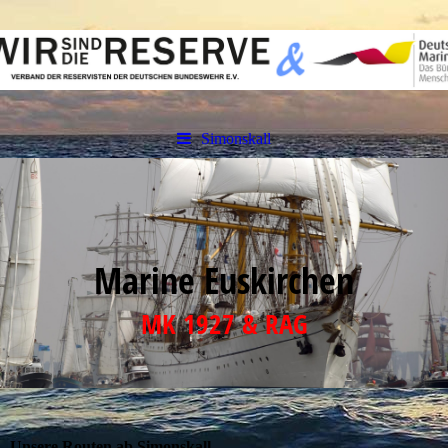
Simonskall
Marine Euskirchen
MK 1927 & RAG
Unsere Routen ab Simonskall