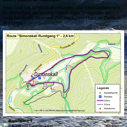
Alles rund um Simonskall erkunden. Die Standardstrecken
für Menschen, die es eilig haben
. Oder für spontan so
zwischendurch. Start und Ziel am Junker-Haus im Zentrum
des Ortes:
Rundgang 1
2,6 km mit Kapelle 3 km