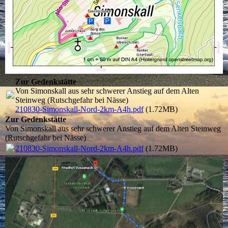
Zur Gedenkstätte
Von Simonskall aus sehr schwerer Anstieg auf dem Alten
Steinweg (Rutschgefahr bei Nässe)
210830-Simonskall-Nord-2km-A4h.pdf
(1.72MB)
Zur Gedenkstätte
Von Simonskall aus sehr schwerer Anstieg auf dem Alten Steinweg
(Rutschgefahr bei Nässe)
210830-Simonskall-Nord-2km-A4h.pdf
(1.72MB)