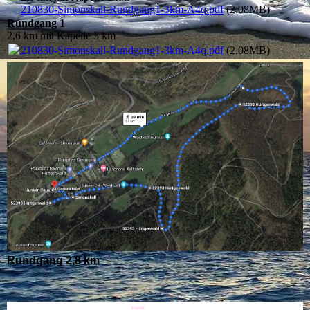
210830-Simonskall-Rundgang1-3km-A4q.pdf
(2.08MB)
Rundgang 1
2,6 km mit Kapelle 3 km
210830-Simonskall-Rundgang1-3km-A4q.pdf
(2.08MB)
Rundgang 2,8 km