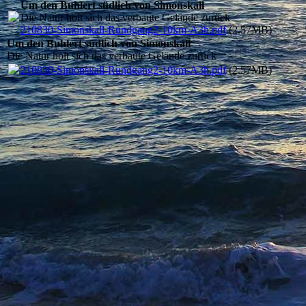
Um den Buhlert südlich von Simonskall
Die Natur holt sich das verbaute Gelände zurück
210830-Simonskall-Rundgang2-10km-A3h.pdf
(2.57MB)
Um den Buhlert südlich von Simonskall
Die Natur holt sich das verbaute Gelände zurück
210830-Simonskall-Rundgang2-10km-A3h.pdf
(2.57MB)