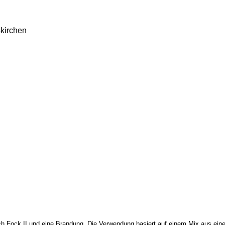
kirchen
rch Fock II und eine Brandung. Die Verwendung basiert auf einem Mix aus eine