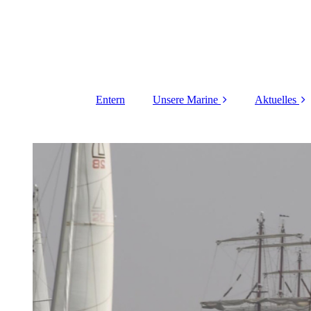
Entern
Unsere Marine
Aktuelles
Einmaleins der
Vorhabe
Marine
Über 
Zeitstrahl
Termine/Ver
ge
Newsletter
Newsletter
Shant
Jetzt Mitgli