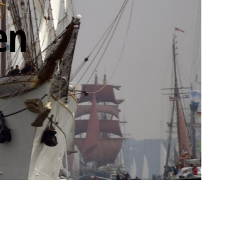
Boesch-Weg
en
Route VIII
Hemingway-Trail
Route IX
Hürtgenwald 1944
Route X Operation
Queen