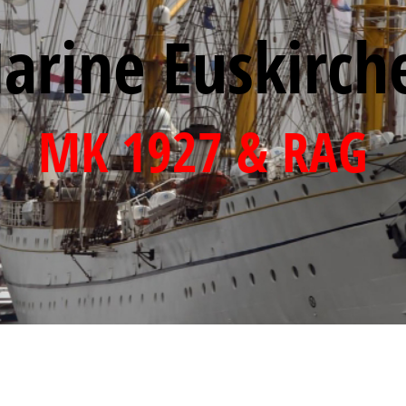
eit 1927
arine Euskirch
Hürtgenwald
ken
MK 1927 & RAG