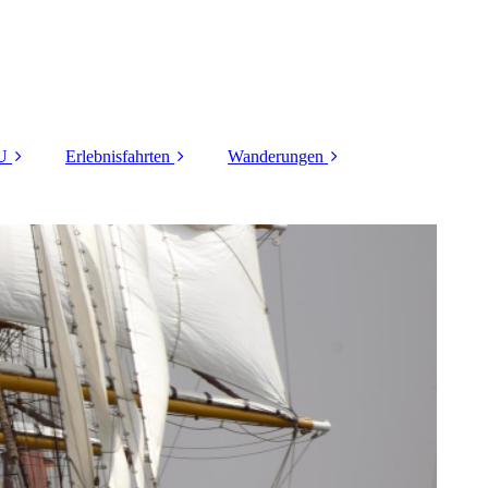
EU
Erlebnisfahrten
Wanderungen
sive
Ditzum
Route I Schmidt
Kieler Woche
Route II Ochsenkopf
Marine-Ehrenmal
Route III Buhlert
LABOE
t
Route IV
Roms Reiter
Allerseelenschlacht
Techn. Museum U-
Route V Time for
995
Healing
U-Boot-Ehrenmal
Route VI Bergstein
Route VII Paul-