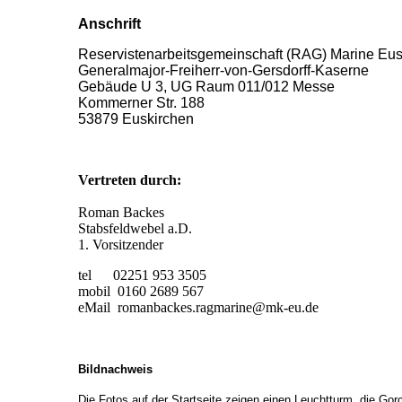
Anschrift
Reservistenarbeitsgemeinschaft (RAG) Marine Eus
Generalmajor-Freiherr-von-Gersdorff-Kaserne
Gebäude U 3, UG Raum 011/012 Messe
Kommerner Str. 188
53879 Euskirchen
Vertreten durch:
Roman Backes
Stabsfeldwebel a.D.
1. Vorsitzender
tel 02251 953 3505
mobil 0160 2689 567
eMail romanbackes.ragmarine@mk-eu.de
Bildnachweis
Die Fotos auf der Startseite zeigen einen Leuchtturm, die Go