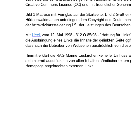
Creative Commons Licence (CC) und mit freundlicher Genehm
Bild 1 Matrose mit Fernglas auf der Startseite, Bild 2 Gruß e
Hürtgenwaldmarsch unterliegen dem Copyright des Deutsche
der Attraktivitätssteigerung i.S. der Leistungen des Deutsch
Mit
Urteil
vom 12. Mai 1998 - 312 O 85/98 - "Haftung für Link
die Ausbringung eines Links die Inhalte der gelinkten Seite gg
dass sich die
Betreiber von Webseiten
ausdrücklich von diesen
Hiermit erklärt die RAG
Marine Euskirchen
keinerlei Einfluss a
sich hiermit ausdrücklich von allen Inhalten sämtlicher extern 
Homepage angebrachten externen Links.