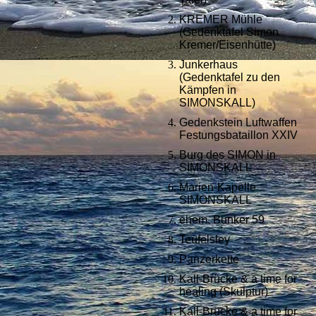
KREMER Mühle
(Gedenktafel Simon
Kremer/Eisenhütte)
Junkerhaus
(Gedenktafel zu den
Kämpfen in
SIMONSKALL)
Gedenkstein Luftwaffen
Festungsbataillon XXIV
Burg des SIMON in
SIMONSKALL
Marien-Kapelle
SIMONSKALL
ehem. Bunker 59
Teufelsley
Panzerkette
Kall-Brücke & a time for
healing (Skulptur)
Kall-Brücke & a time for