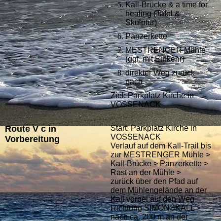
Kall-Brücke & a time for
healing (Tafel &
Skulptur)
Panzerkette
MESTRENGER Mühle
(ggf. mit Einkehr)
direkter Weg zurück
nach
Ziel: Parkplatz Kirche in
VOSSENACK
Route V c in
Start: Parkplatz Kirche in
VOSSENACK
Vorbereitung
Verlauf auf dem Kall-Trail bis
zur MESTRENGER Mühle >
Kall-Brücke > Panzerkette >
Rast an der Mühle >
zurück über den Pfad auf
dem Mühlengelände an der
Kall vorbei auf den Weg
Richtung SIMONSKALL >
nach ca. 200 m an der