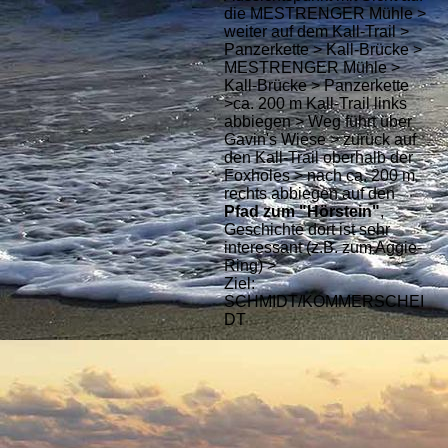
die MESTRENGER Mühle >
weiter auf dem Kall-Trail >
Panzerkette > Kall-Brücke >
MESTRENGER Mühle >
Kall-Brücke > Panzerkette
>ca. 200 m Kall-Trail links
abbiegen > Weg führt über
Gavin's Wiese > zurück auf
den Kall-Trail oberhalb der
Foxholes > nach ca. 200 m
rechts abbiegen auf den
Pfad zum "Hörstein"
,
Geschichte dort ist sehr
interessant (z.B. zum Aggie-
Ring) >
Ziel:
SCHMIDT/KOMMERSCHEI
DT