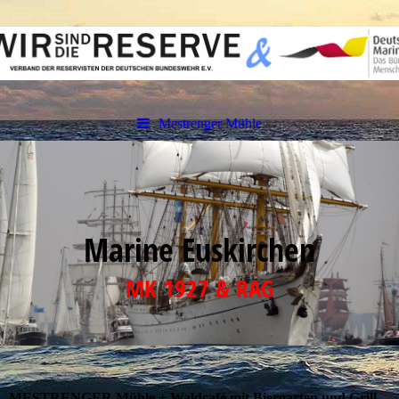
Mestrenger Mühle
Marine Euskirchen
MK 1927 & RAG
MESTRENGER Mühle + Waldcafé mit Biergarten und Grill