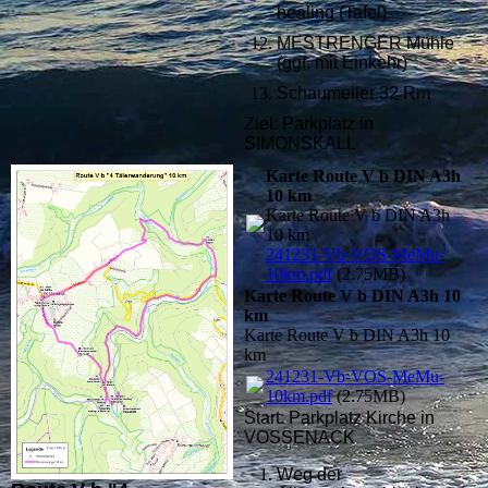
healing (Tafel)
MESTRENGER Mühle
(ggf. mit Einkehr)
Schaumeiler 32 Rm
Ziel: Parkplatz in
SIMONSKALL
Karte Route V b DIN A3h
10 km
Karte Route V b DIN A3h
10 km
241231-Vb-VOS-MeMu-
10km.pdf
(2.75MB)
Karte Route V b DIN A3h 10
km
Karte Route V b DIN A3h 10
km
241231-Vb-VOS-MeMu-
10km.pdf
(2.75MB)
Start: Parkplatz Kirche in
VOSSENACK
Weg der