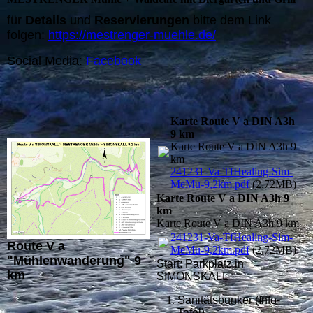
für
Details
und
Reservierungen
bitte dem Link
folgen:
https://mestrenger-muehle.de/
Social Media:
Facebook
Karte Route V a DIN A3h
9 km
Karte Route V a DIN A3h 9
km
241231-Va-TfHealing-Sim-
MeMu-9,2km.pdf
(2.72MB)
Karte Route V a DIN A3h 9
km
Karte Route V a DIN A3h 9 km
241231-Va-TfHealing-Sim-
Route V a
MeMu-9,2km.pdf
(2.72MB)
"Mühlenwanderung" 9
Start: Parkplatz in
km
SIMONSKALL
Sanitätsbunker (Info-
Tafel)