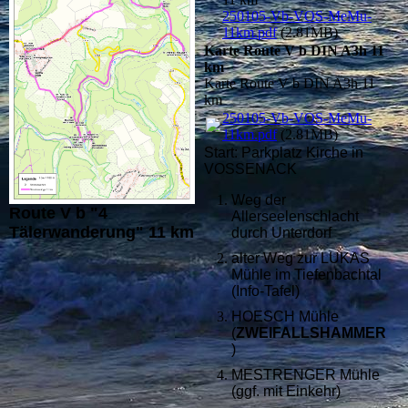
250105-Vb-VOS-MeMu-
11km.pdf
(2.81MB)
Karte Route V b DIN A3h 11
km
Karte Route V b DIN A3h 11
km
250105-Vb-VOS-MeMu-
11km.pdf
(2.81MB)
Start: Parkplatz Kirche in
VOSSENACK
Weg der
Route V b "4
Allerseelenschlacht
Tälerwanderung" 11 km
durch Unterdorf
alter Weg zur LUKAS
Mühle im Tiefenbachtal
(Info-Tafel)
HOESCH Mühle
(
ZWEIFALLSHAMMER
)
MESTRENGER Mühle
(ggf. mit Einkehr)