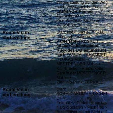
Wegegabelung auf den Weg
nach Vossenack hoch >
LAMBACH-Pumpe
>
Splitterkreuz >
Ziel: Parkplatz Kirche in
VOSSENACK
Route V d in
Start: Info-Punkt ZERKALL
an der ehemaligen
Vorbereitung
Papierfabrik RENKER
(ehem. Gefechtsstand
Rück des LwFestungsBtl)
nach ZWEIFALLSHAMMER
> LUKAS Mühle >
MESTRENGER Mühle >
Kall-Brücke > Panzerkette >
Rast in der MESTRENGER
Mühle >
Ziel: Info-Punkt ZERKALL
Route V e in
Start:
SCHMIDT/KOMMERSCHEI
Vorbereitung
DT >
Feldpütz > Gedenkstätte der
4 US-Soldaten > Foxholes >
Aussichtspunkt mit Sicht auf