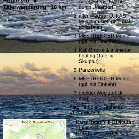
Route V b "4
Allerseelenschlacht
Tälerwanderung" 10 km
durch Unterdorf
alter Weg zur LUKAS
Mühle im Tiefenbachtal
(Info-Tafel)
MESTRENGER Mühle
(ggf. mit Einkehr)
Kall-Brücke & a time for
healing (Tafel &
Skulptur)
Panzerkette
MESTRENGER Mühle
(ggf. mit Einkehr)
direkter Weg zurück
nach
Ziel: Parkplatz Kirche in
VOSSENACK
Karte Route V b DIN A3h
11 km
Karte Route V b DIN A3h
11 km