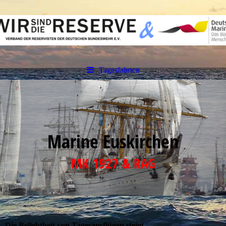
Tagesfahrten
Marine Euskirchen
MK 1927 & RAG
Die Beliebtheit von Tagesausflügen steigt.